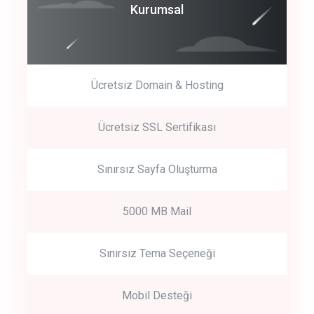
Coroprate
Kurumsal
predictive dialing
Ücretsiz Domain & Hosting
Get Started
Ücretsiz SSL Sertifikası
Start by trying our service for 30 days free trial no credit card
required.
Sınırsız Sayfa Oluşturma
5000 MB Mail
Sınırsız Tema Seçeneği
Mobil Desteği