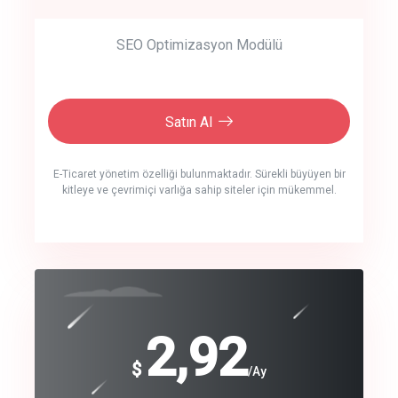
SEO Optimizasyon Modülü
Satın Al
E-Ticaret yönetim özelliği bulunmaktadır. Sürekli büyüyen bir
kitleye ve çevrimiçi varlığa sahip siteler için mükemmel.
crm auto cync
click to call back
240
2,92
$
$
/year
/Ay
track energy costs