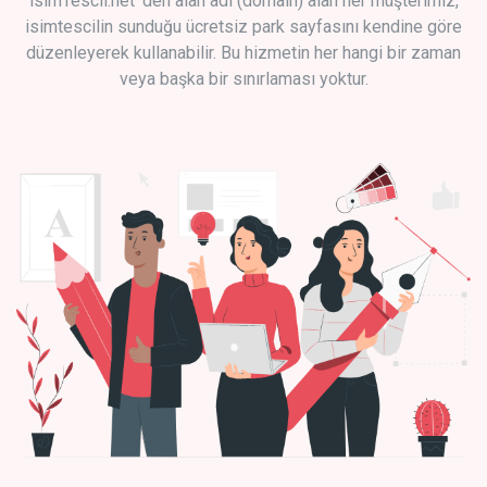
isimTescil.net 'den alan adı (domain) alan her müşterimiz,
isimtescilin sunduğu ücretsiz park sayfasını kendine göre
düzenleyerek kullanabilir. Bu hizmetin her hangi bir zaman
veya başka bir sınırlaması yoktur.