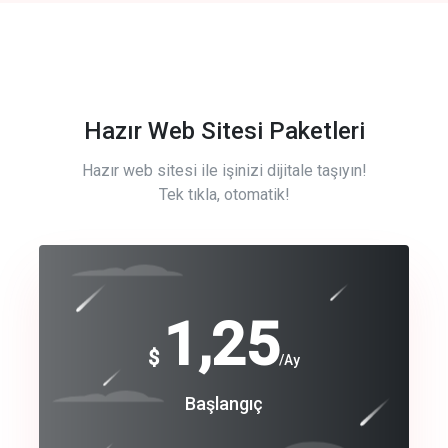
Hazır Web Sitesi Paketleri
Hazır web sitesi ile işinizi dijitale taşıyın!
Tek tıkla, otomatik!
Free
1,25
$
/Ay
Basic
Başlangıç