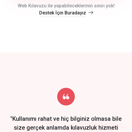
crm auto cync
Web Kılavuzu ile yapabileceklerinin sınırı yok!
Destek İçin Buradayız
click to call back
track energy costs
predictive dialing
Get Started
Start by trying our service for 30 days free trial no credit card
required.
"Kullanımı rahat ve hiç bilginiz olmasa bile
size gerçek anlamda kılavuzluk hizmeti